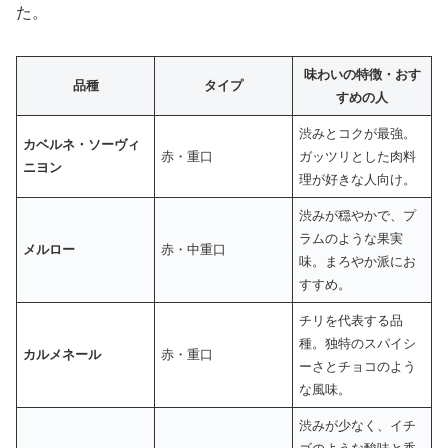
た。
味わいの特徴・おす
品種
タイプ
すめの人
渋みとコクが最強。
カベルネ・ソーヴィ
赤・重口
ガッツリとした肉料
ニヨン
理が好きな人向け。
渋みが穏やかで、プ
ラムのような果実
メルロー
赤・中重口
味。まろやか派にお
すすめ。
チリを代表する品
種。独特のスパイシ
カルメネール
赤・重口
ーさとチョコのよう
な風味。
渋みが少なく、イチ