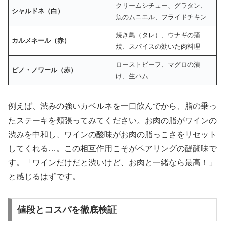
クリームシチュー、グラタン、
シャルドネ（白）
魚のムニエル、フライドチキン
焼き鳥（タレ）、ウナギの蒲
カルメネール（赤）
焼、スパイスの効いた肉料理
ローストビーフ、マグロの漬
ピノ・ノワール（赤）
け、生ハム
例えば、渋みの強いカベルネを一口飲んでから、脂の乗っ
たステーキを頬張ってみてください。お肉の脂がワインの
渋みを中和し、ワインの酸味がお肉の脂っこさをリセット
してくれる…。この相互作用こそがペアリングの醍醐味で
す。「ワインだけだと渋いけど、お肉と一緒なら最高！」
と感じるはずです。
値段とコスパを徹底検証