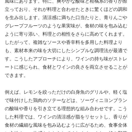
風味にあります。特に、爽やかな酸味と柑橘系の香りが際
立っており、それが料理と合わせたときに驚くほどの調和
を生み出します。清涼感に満ちた口当たりと、青りんごや
グレープフルーツのような果実味が、食材の味を包み込む
ように寄り添い、料理との相性をさらに高めてくれます。
したがって、複雑なソースや香辛料を多用した料理より
も、素材本来の味を大切にしたシンプルな調理法が最適で
す。こうしたアプローチにより、ワインの持ち味がストレ
ートに感じられ、食材とワインの良さを両立させることが
できます。
例えば、レモンを絞っただけの白身魚のグリルや、軽く塩
で味付けした鶏肉のソテーなどは、ソーヴィニヨンブラン
の酸味や香りを引き立てる理想的な組み合わせです。こう
した料理では、ワインの清涼感が脂をリセットし、香りが
食材の繊細な風味を包み込むように広がるため、食事全体