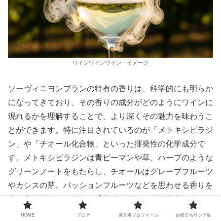
ワインワインワイン・イメージ
ソーヴィニヨンブランの特有の香りは、科学的にも明らか
になってきており、その香りの成分がどのようにワインに
現れるかを理解することで、より深くその魅力を味わうこ
とができます。特に注目されているのが「メトキシピラジ
ン」や「チオール化合物」といった揮発性の化学成分で
す。メトキシピラジンは青ピーマンや草、ハーブのような
グリーンノートをもたらし、チオールはグレープフルーツ
やカシスの芽、パッションフルーツなどを思わせる香りを
生み出します。これらの成分がバランスよく存在すること
で、ソーヴィニヨンブラン特有の清涼感と爽やかさ、複雑
HOME
ブログ
運営者プロフィール
お役立ちリンク集