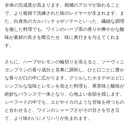
全体の完成度が高まります。柑橘のアロマが加わること
で、より複雑で洗練された味のレイヤーが生まれます。ま
た、白身魚のカルパッチョやソテーといった、繊細な調理
を施した料理でも、ワインのハーブ系の香りや爽やかな酸
味が素材の良さを際立たせ、味に奥行きを与えてくれま
す。
さらに、ハーブやレモンの輪切りを添えると、ソーヴィニ
ヨンブランの香り成分と見事に調和し、ひと口ごとに豊か
な香りが口の中に広がります。グリルしたホタテやエビに
シンプルな塩味とレモンを加えた料理も、果実味と酸味が
絶妙なバランスで一体となり、心地よい余韻を残します。
シーフードの中でも、エビやイカのような甘味を持つもの
と合わせると、ワインのシャープさがその甘さを引き立
て、より味わいにメリハリが生まれます。