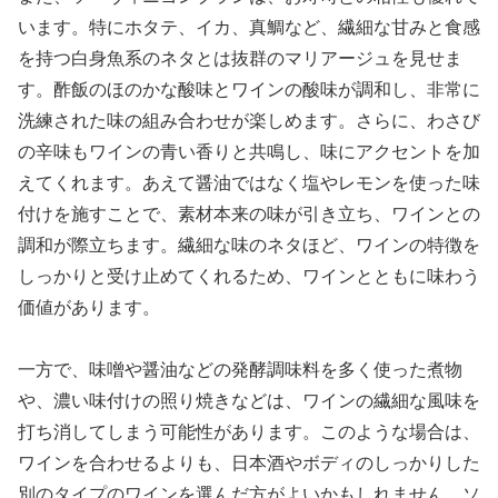
います。特にホタテ、イカ、真鯛など、繊細な甘みと食感
を持つ白身魚系のネタとは抜群のマリアージュを見せま
す。酢飯のほのかな酸味とワインの酸味が調和し、非常に
洗練された味の組み合わせが楽しめます。さらに、わさび
の辛味もワインの青い香りと共鳴し、味にアクセントを加
えてくれます。あえて醤油ではなく塩やレモンを使った味
付けを施すことで、素材本来の味が引き立ち、ワインとの
調和が際立ちます。繊細な味のネタほど、ワインの特徴を
しっかりと受け止めてくれるため、ワインとともに味わう
価値があります。
一方で、味噌や醤油などの発酵調味料を多く使った煮物
や、濃い味付けの照り焼きなどは、ワインの繊細な風味を
打ち消してしまう可能性があります。このような場合は、
ワインを合わせるよりも、日本酒やボディのしっかりした
別のタイプのワインを選んだ方がよいかもしれません。ソ