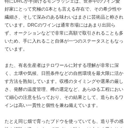
特にDRCが手掛けるモンラッシェは、世界中のワイン愛
好家にとって究極の1本とも言える存在で、その希少性や
繊細さ、そして深みのある味わいはまさに芸術品と称され
ています。DRCのワインは通常市場にはあまり出回ら
ず、オークションなどで非常に高額で取引されることも多
いため、手に入れること自体が一つのステータスともなっ
ています。
また、有名生産者はテロワールに対する理解が非常に深
く、土壌や気候、日照条件などの自然環境を最大限に活か
す方法を熟知しています。収穫のタイミングや選果の厳し
さ、発酵の温度管理、樽の選定など、あらゆる工程におい
て細心の注意を払っており、その結果として、造られるワ
インは高い一貫性と個性を兼ね備えています。
たとえ同じ畑で育ったブドウを使っていても、造り手の感