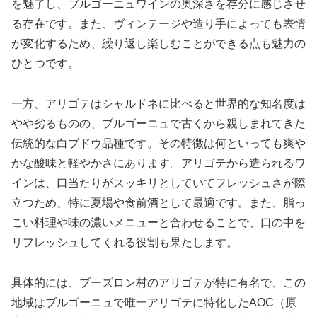
を魅了し、ブルゴーニュワインの奥深さを存分に感じさせ
る存在です。また、ヴィンテージや造り手によっても表情
が変化するため、繰り返し楽しむことができる点も魅力の
ひとつです。
一方、アリゴテはシャルドネに比べると世界的な知名度は
やや劣るものの、ブルゴーニュで古くから親しまれてきた
伝統的な白ブドウ品種です。その特徴は何といっても爽や
かな酸味と軽やかさにあります。アリゴテから造られるワ
インは、口当たりがスッキリとしていてフレッシュさが際
立つため、特に夏場や食前酒として最適です。また、脂っ
こい料理や味の濃いメニューと合わせることで、口の中を
リフレッシュしてくれる役割も果たします。
具体的には、ブーズロン村のアリゴテが特に有名で、この
地域はブルゴーニュで唯一アリゴテに特化したAOC（原