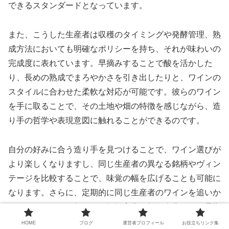
できるスタンダードとなっています。
また、こうした生産者は収穫のタイミングや発酵管理、熟
成方法においても明確なポリシーを持ち、それが味わいの
完成度に表れています。早摘みすることで酸を活かした
り、長めの熟成でまろやかさを引き出したりと、ワインの
スタイルに合わせた柔軟な対応が可能です。彼らのワイン
を手に取ることで、その土地や畑の特徴を感じながら、造
り手の哲学や表現意図に触れることができるのです。
自分の好みに合う造り手を見つけることで、ワイン選びが
より楽しくなりますし、同じ生産者の異なる銘柄やヴィン
テージを比較することで、味覚の幅を広げることも可能に
なります。さらに、定期的に同じ生産者のワインを追いか
けることで、その年ごとの気候変化や畑の進化など、長期
的な視点でワインを楽しむという新たな視座も得られるで
HOME
ブログ
運営者プロフィール
お役立ちリンク集