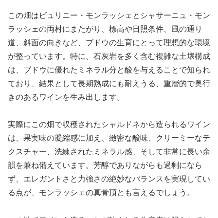
この畑はピュリニー・モンラッシェとシャサーニュ・モン
ラッシェの両村にまたがり、標高や日照条件、風の通り
道、斜面の向きなど、ブドウの生育にとって理想的な環境
が整っています。特に、石灰岩を多く含む複雑な土壌構成
は、ブドウに優れたミネラル分と酸を与えることで知られ
ており、結果として長期熟成にも耐えうる、重層的で奥行
きのあるワインを生み出します。
実際にこの畑で収穫されたシャルドネから造られるワイン
は、果実味の凝縮感に加え、緻密な酸味、クリーミーなテ
クスチャー、洗練されたミネラル感、そして非常に長い余
韻を兼ね備えています。芳醇でありながらも過剰になら
ず、エレガントさと力強さの絶妙なバランスを実現してい
る点が、モンラッシェの真骨頂とも言えるでしょう。