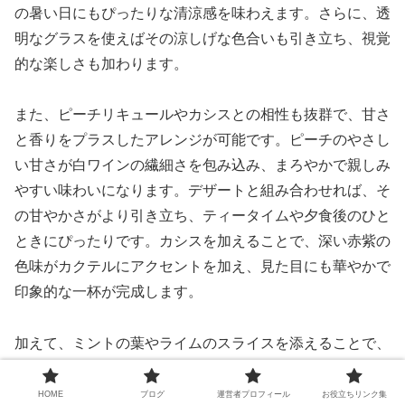
の暑い日にもぴったりな清涼感を味わえます。さらに、透
明なグラスを使えばその涼しげな色合いも引き立ち、視覚
的な楽しさも加わります。
また、ピーチリキュールやカシスとの相性も抜群で、甘さ
と香りをプラスしたアレンジが可能です。ピーチのやさし
い甘さが白ワインの繊細さを包み込み、まろやかで親しみ
やすい味わいになります。デザートと組み合わせれば、そ
の甘やかさがより引き立ち、ティータイムや夕食後のひと
ときにぴったりです。カシスを加えることで、深い赤紫の
色味がカクテルにアクセントを加え、見た目にも華やかで
印象的な一杯が完成します。
加えて、ミントの葉やライムのスライスを添えることで、
香りにも清涼感を加えることができ、アロマの層が生まれ
ます。これにより飲む前から期待感が高まり、より満足度
HOME
ブログ
運営者プロフィール
お役立ちリンク集